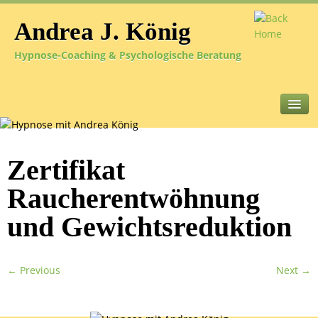
Andrea J. König
Hypnose-Coaching & Psychologische Beratung
Startseite
Zertifikat
Über Hypnose
Raucherentwöhnung
Über mich
und Gewichtsreduktion
Hypnose-Coaching
Rauchentwöhnung
← Previous
Next →
Erfolgreich Abnehmen
Hindernisse überwinden