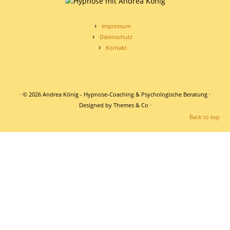
Körperliche Beschwerden und Schmerz lindern
Impressum
Selbsthypnose
Datenschutz
Kontakt
Klientenberichte
Ablauf
Preise
· © 2026
Andrea König - Hypnose-Coaching & Psychologische Beratung
·
Designed by
Themes & Co
·
Kontakt
Back to top